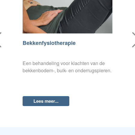
Bekkenfysiotherapie
Dry need
e conditie
Een behandeling voor klachten van de
Bij dry ne
bekkenbodem-, buik- en onderrugspieren.
in spieren 
Lees meer...
Lees 