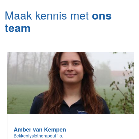
Maak kennis met
ons
team
Amber van Kempen
Bekkenfysiotherapeut i.o.