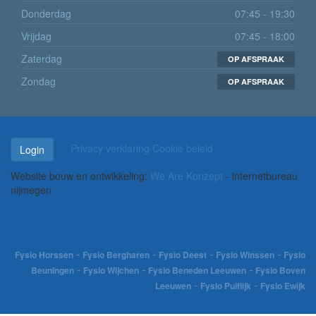
Donderdag
07:45 - 19:30
Vrijdag
07:45 - 18:00
Zaterdag
OP AFSPRAAK
Zondag
OP AFSPRAAK
Privacy verklaring
Cookie beleid
Login
Website bouw en ontwikkeling:
We Are Konzept
- internetbureau
nijmegen
-
-
-
-
Fysio Horssen
Fysio Bergharen
Fysio Deest
Fysio Winssen
Fysio
-
-
-
Beuningen
Fysio Wijchen
Fysio Beneden Leeuwen
Fysio Boven
-
-
Leeuwen
Fysio Puiflijk
Fysio Ewijk