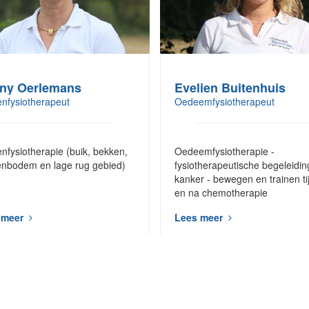
ny Oerlemans
Evelien Buitenhuis
nfysiotherapeut
Oedeemfysiotherapeut
nfysiotherapie (buik, bekken,
Oedeemfysiotherapie -
nbodem en lage rug gebied)
fysiotherapeutische begeleiding
kanker - bewegen en trainen ti
en na chemotherapie​
 meer
Lees meer
Bekijk al onze medewerkers