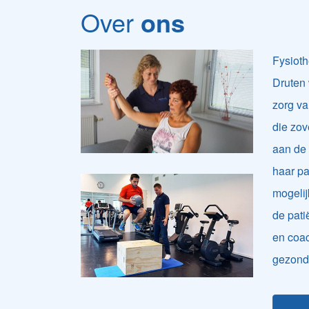
Over
ons
Fysioth
Druten 
zorg va
die zov
aan de
haar pa
mogelij
de patië
en coac
gezond