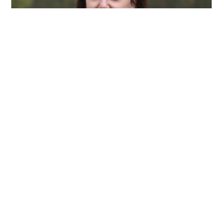
Fenna Beumeler
Oedeemfysiotherapeut
Oedeemfysiotherapie - fysiotherapeutische begeleiding bij
kanker - bewegen en trainen tijdens en na chemotherapie
- dry needling
Lees meer