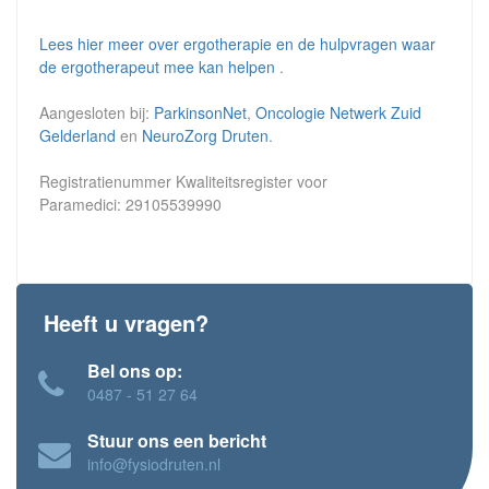
Lees hier meer over ergotherapie en de hulpvragen waar
de ergotherapeut mee kan helpen
.
Aangesloten bij:
ParkinsonNet
,
Oncologie Netwerk Zuid
Gelderland
en
NeuroZorg Druten
.
Registratienummer Kwaliteitsregister voor
Paramedici: 29105539990
Heeft u vragen?
Bel ons op:
0487 - 51 27 64
Stuur ons een bericht
info@fysiodruten.nl